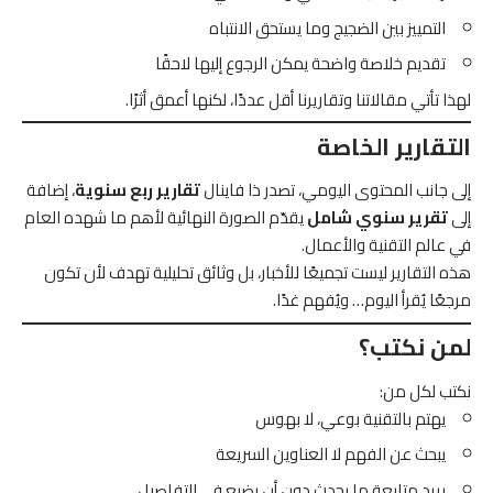
التمييز بين الضجيج وما يستحق الانتباه
تقديم خلاصة واضحة يمكن الرجوع إليها لاحقًا
لهذا تأتي مقالاتنا وتقاريرنا أقل عددًا، لكنها أعمق أثرًا.
التقارير الخاصة
إلى جانب المحتوى اليومي، تصدر ذا فاينال
تقارير ربع سنوية
، إضافة
إلى
تقرير سنوي شامل
يقدّم الصورة النهائية لأهم ما شهده العام
في عالم التقنية والأعمال.
هذه التقارير ليست تجميعًا للأخبار، بل وثائق تحليلية تهدف لأن تكون
مرجعًا يُقرأ اليوم… ويُفهم غدًا.
لمن نكتب؟
نكتب لكل من:
يهتم بالتقنية بوعي، لا بهوس
يبحث عن الفهم لا العناوين السريعة
يريد متابعة ما يحدث دون أن يضيع في التفاصيل