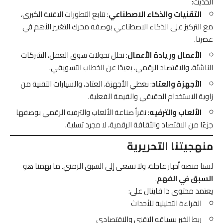
الحديث:
التقنيات والذكاء الاصطناعي
: نتابع التطورات التقنية الكبرى،
مع التركيز على الذكاء الاصطناعي بوصفه محرك التغيير الأهم في
عصرنا.
الأعمال وريادة الأعمال
: نحلل تحولات سوق العمل، الشركات
الناشئة، والاقتصاد الرقمي، بعيدًا عن الخطاب التسويقي.
الأجهزة والعتاد
: نغطي الأجهزة، العتاد، والسيارات التقنية من
زاوية الاستخدام الحقيقي والقيمة الفعلية.
الألعاب والترفيه
: نقرأ صناعة الألعاب والترفيه الرقمي بوصفها
جزءًا من الاقتصاد والثقافة الرقمية، لا مجرد تسلية.
منهجيتنا التحريرية
لسنا منصة أخبار عاجلة، ولا نسعى إلى السبق الزمني. ما يهمنا هو
السبق في الفهم
.
يعتمد محتوى ذا فاينال على:
القراءة التحليلية للأحداث
ربط الخبر بسياقه التقني والاقتصادي