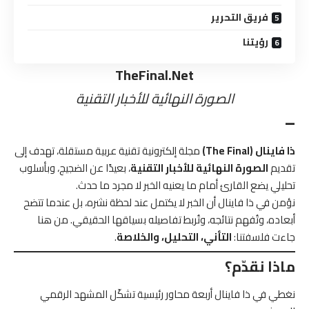
فريق التحرير
رؤيتنا
TheFinal.Net
الصورة النهائية للأخبار التقنية
–
ذا فاينال (The Final)
مجلة إلكترونية تقنية عربية مستقلة، تهدف إلى
تقديم
الصورة النهائية للأخبار التقنية
، بعيدًا عن الضجيج، وبأسلوب
تحليلي يضع القارئ أمام ما يعنيه الخبر لا مجرد ما حدث.
نؤمن في ذا فاينال أن الخبر لا يكتمل عند لحظة نشره، بل عندما تتضح
أبعاده، وتُفهم نتائجه، وتُربط تفاصيله بسياقها الحقيقي. من هنا
جاءت فلسفتنا:
التأني، التحليل، والخلاصة
.
ماذا نقدّم؟
نغطي في ذا فاينال أربعة محاور رئيسية تشكّل المشهد الرقمي